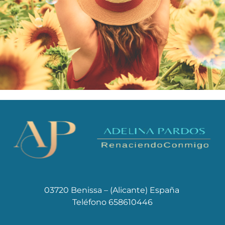
03720 Benissa – (Alicante) España
Teléfono 658610446